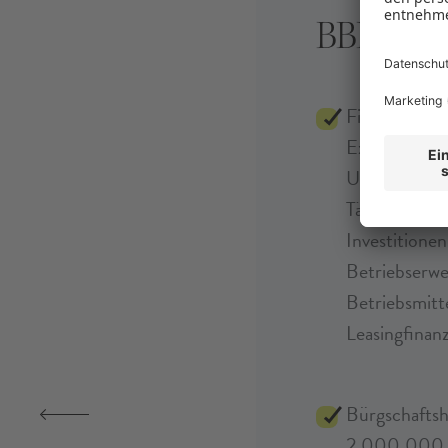
BBB - cla
Finanzierungs
Existenzgrü
Unternehmen
Tätige Beteil
Investitionen
Betriebserwe
Betriebsmitte
Leasingfinan
Bürgschaftsh
2.000.000,0