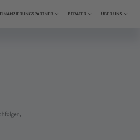
N
MEHR ERFAHREN
FINANZIERUNGSPARTNER
BERATER
ÜBER UNS
chfolgen,