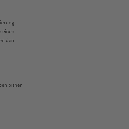
zierung
 einen
nen den
ben bisher