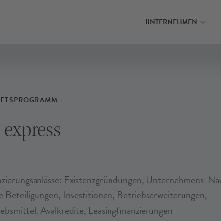
MEHR ERFAHREN
MEHR ERFAHRE
INANZIERUNG FINDEN
INANZIERUNG FINDEN
INANZIERUNG FINDEN
UNTERNEHMEN
AFTSPROGRAMM
 express
nzierungsanlässe: Existenzgründungen, Unternehmens-Na
e Beteiligungen, Investitionen, Betriebserweiterungen,
ebsmittel, Avalkredite, Leasingfinanzierungen