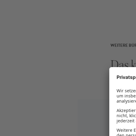
WEITERE B
Das k