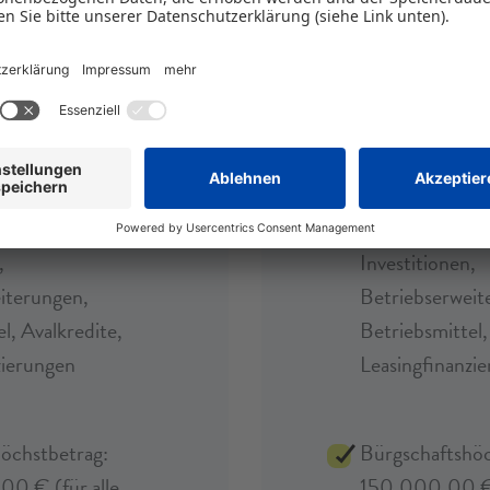
ssic
BBB - exp
anlässe:
Finanzierungsan
ndungen,
Existenzgründ
s-Nachfolgen,
Unternehmens
igungen,
Tätige Beteilig
,
Investitionen,
iterungen,
Betriebserweit
l, Avalkredite,
Betriebsmittel,
zierungen
Leasingfinanzi
öchstbetrag:
Bürgschaftshöc
0 € (für alle
150.000,00 € 