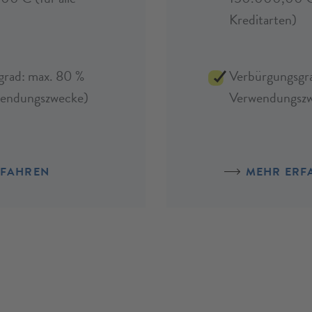
Kreditarten)
grad: max. 80 %
Verbürgungsgra
rwendungszwecke)
Verwendungsz
RFAHREN
MEHR ERF