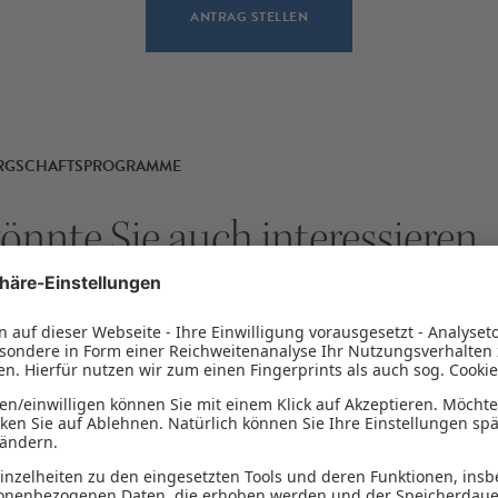
ANTRAG STELLEN
ÜRGSCHAFTSPROGRAMME
önnte Sie auch interessieren
01
/
03
PROGRAMME